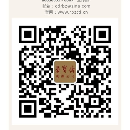
邮箱：cdrbz@sina.com
官网：www.rbzcd.cn