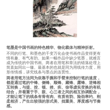
笔墨是中国书画的特色精华、物化载体与精神折射。
不同的行笔、和墨色的千变万化会使书画作品变得更有
情有趣、有气有韵。如果一幅作品中缺少笔墨，就难言
成为传统的中国书画。两者在用笔和章法的错落处理上
简直如同出一辙。最基本的也就是同为用线传力度，用
形传情感，讲究线条与墨点的连贯性。
两者用笔方法同为依靠手腕和手臂来控制行笔的速度，
都是通过笔的中锋、侧锋、顺锋、藏锋、露锋、逆锋相
互转换，与提、按、顿、挫、疾、徐等虚实变换的有机
结合，并着重于手、眼、心三者之间的相互协调配合，
才能让笔下的线条有骨有肉、有质有韵、险劲率约、刚
柔相济，产生出较强的形式美、拙重美、厚度感与节奏
感。