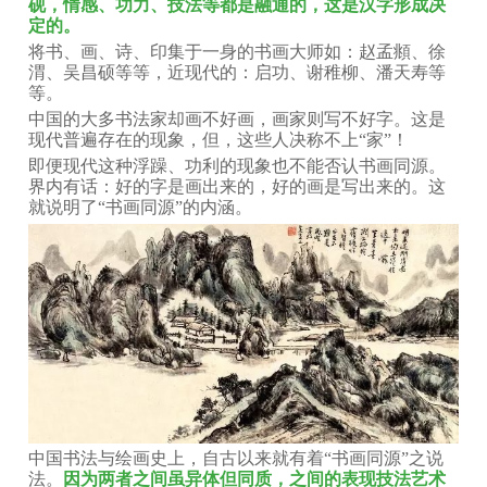
砚，情感、功力、技法等都是融通的，这是汉字形成决
定的。
将书、画、诗、印集于一身的书画大师如：赵孟頫、徐
渭、吴昌硕等等，近现代的：启功、谢稚柳、潘天寿等
等。
中国的大多书法家却画不好画，画家则写不好字。这是
现代普遍存在的现象，但，这些人决称不上“家”！
即便现代这种浮躁、功利的现象也不能否认书画同源。
界内有话：好的字是画出来的，好的画是写出来的。这
就说明了“书画同源”的内涵。
中国书法与绘画史上，自古以来就有着“书画同源”之说
法。
因为两者之间虽异体但同质，之间的表现技法艺术