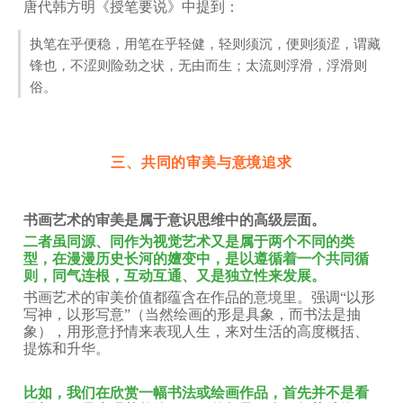
唐代韩方明《授笔要说》中提到：
执笔在乎便稳，用笔在乎轻健，轻则须沉，便则须涩，谓藏
锋也，不涩则险劲之状，无由而生；太流则浮滑，浮滑则
俗。
三、共同的审美与意境追求
书画艺术的审美是属于意识思维中的高级层面。
二者虽同源、同作为视觉艺术又是属于两个不同的类
型，在漫漫历史长河的嬗变中，是以遵循着一个共同循
则，同气连根，互动互通、又是独立性来发展。
书画艺术的审美价值都蕴含在作品的意境里。强调“以形
写神，以形写意”（当然绘画的形是具象，而书法是抽
象），用形意抒情来表现人生，来对生活的高度概括、
提炼和升华。
比如，我们在欣赏一幅书法或绘画作品，首先并不是看