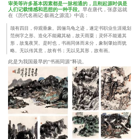
审美等许多基本因素都是一脉相通的，且刚起源时俱是
人们记载情感和思想的一种手段。
早在唐代，张彦远就
在《历代名画记·叙画之源流》中说：
颉有四目，仰观垂象。因俪鸟龟之迹，遂定书职业生涯规划
范例字之形。造化不能藏其秘，故天雨粟；灵怀不能遁其
形，故鬼夜哭。是时也，书画同体而未分，象制肇始而犹
略。无以传其意，故有书；无以见其形，故有画。
此是为我国最早的“书画同源”释说。