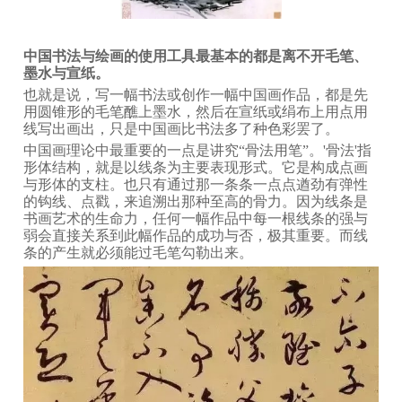
中国书法与绘画的使用工具最基本的都是离不开毛笔、
墨水与宣纸。
也就是说，写一幅书法或创作一幅中国画作品，都是先
用圆锥形的毛笔醮上墨水，然后在宣纸或绢布上用点用
线写出画出，只是中国画比书法多了种色彩罢了。
中国画理论中最重要的一点是讲究“骨法用笔”。'骨法'指
形体结构，就是以线条为主要表现形式。它是构成点画
与形体的支柱。也只有通过那一条条一点点遒劲有弹性
的钩线、点戳，来追溯出那种至高的骨力。因为线条是
书画艺术的生命力，任何一幅作品中每一根线条的强与
弱会直接关系到此幅作品的成功与否，极其重要。而线
条的产生就必须能过毛笔勾勒出来。