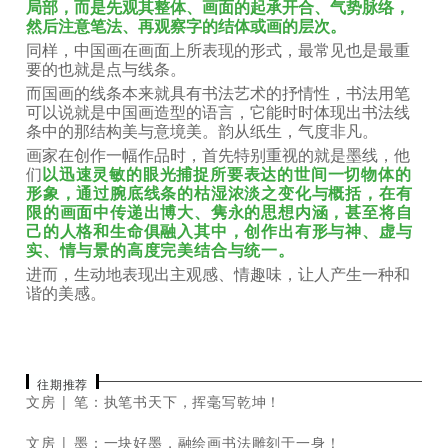
局部，而是先观其整体、画面的起承开合、气势脉络，
然后注意笔法、再观察字的结体或画的层次。
同样，中国画在画面上所表现的形式，最常见也是最重
要的也就是点与线条。
而国画的线条本来就具有书法艺术的抒情性，书法用笔
可以说就是中国画造型的语言，它能时时体现出书法线
条中的那结构美与意境美。韵从纸生，气度非凡。
画家在创作一幅作品时，首先特别重视的就是墨线，他
们
以迅速灵敏的眼光捕捉所要表达的世间一切物体的
形象，通过腕底线条的枯湿浓淡之变化与概括，在有
限的画面中传递出博大、隽永的思想内涵，甚至将自
己的人格和生命俱融入其中，创作出有形与神、虚与
实、情与景的高度完美结合与统一。
进而，生动地表现出主观感、情趣味，让人产生一种和
谐的美感。
往期推荐
文房 | 笔：执笔书天下，挥毫写乾坤！
文房 | 墨：一块好墨，融绘画书法雕刻于一身！